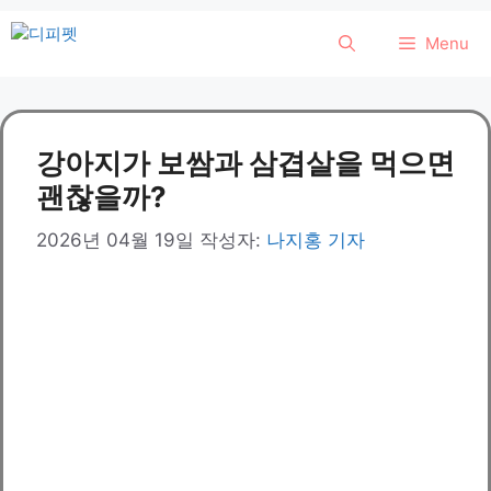
컨
Menu
텐
츠
로
건
강아지가 보쌈과 삼겹살을 먹으면
너
뛰
괜찮을까?
기
2026년 04월 19일
작성자:
나지홍 기자