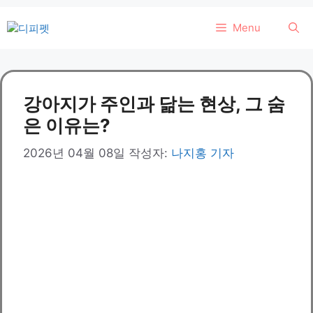
컨
Menu
텐
츠
로
건
강아지가 주인과 닮는 현상, 그 숨
너
뛰
은 이유는?
기
2026년 04월 08일
작성자:
나지홍 기자