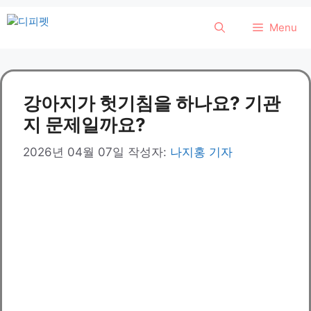
컨
Menu
텐
츠
로
건
강아지가 헛기침을 하나요? 기관
너
뛰
지 문제일까요?
기
2026년 04월 07일
작성자:
나지홍 기자