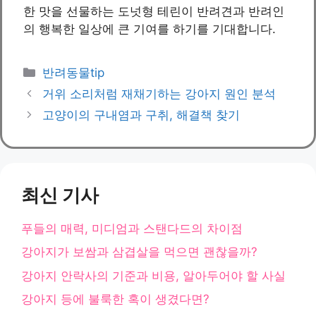
한 맛을 선물하는 도넛형 테린이 반려견과 반려인
의 행복한 일상에 큰 기여를 하기를 기대합니다.
카
반려동물tip
테
거위 소리처럼 재채기하는 강아지 원인 분석
고
고양이의 구내염과 구취, 해결책 찾기
리
최신 기사
푸들의 매력, 미디엄과 스탠다드의 차이점
강아지가 보쌈과 삼겹살을 먹으면 괜찮을까?
강아지 안락사의 기준과 비용, 알아두어야 할 사실
강아지 등에 불룩한 혹이 생겼다면?