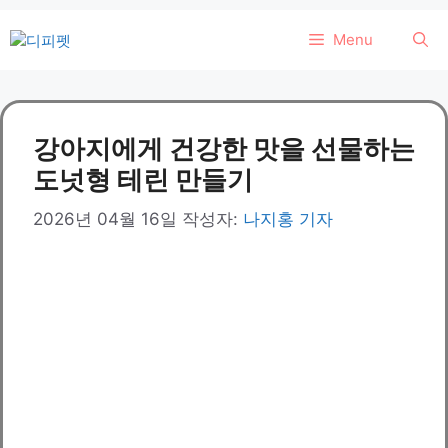
컨
Menu
텐
츠
로
건
강아지에게 건강한 맛을 선물하는
너
뛰
도넛형 테린 만들기
기
2026년 04월 16일
작성자:
나지홍 기자