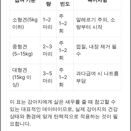
량
빈도
주
소형견(5kg
1~2
알레르기 주의, 소
1~2
이하)
마리
량부터 시작
회
주
중형견
2~3
껍질, 내장 제거 필
1~2
(5~15kg)
마리
수
회
대형견
주
3~5
과다급여 시 나트륨
(15kg 이
1~2
마리
부담
상)
회
이 표는 강아지에게 삶은 새우를 줄 때 참고할 수
있는 대표적인 데이터이므로, 실제 강아지의 건강
상태와 환경에 맞게 탄력적으로 적용하는 것이 필
요합니다.