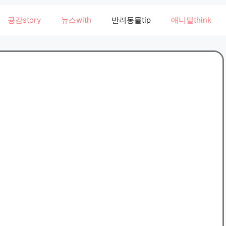
공감story
뉴스with
반려동물tip
애니멀think