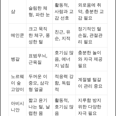
활동적,
외로움에 취
슬림한 체
샴
사람과 교
약, 충분한 교
형, 파란 눈
감 선호
감 필요
크고 묵직
정기적인 털
친근, 유
메인쿤
한 체구, 풍
손질, 관절관
순, 지적
성한 털
리 필요
호기심 많
충분한 놀이
표범무늬,
벵갈
음, 에너
와 자극 제공
근육질
지 넘침
필요
노르웨
두꺼운 이
적응력 강
계절별 털갈
이 숲
중모, 삼각
함, 독립
이 관리 중요
고양이
형 얼굴
적
짧고 윤기
활동적,
지루함 방지
아비시
나는 털, 날
호기심 많
위한 다양한
니안
렵한 몸
음
자극 필요