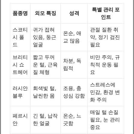
특별 관리 포
품종명
외모 특징
성격
인트
스코티
귀가 접혀
관절 질환 취
온순, 애
시 폴
있음, 둥근
약, 정기 검진
교 많음
드
얼굴
필요
브리티
짧고 두꺼
비만 주의, 규
차분, 독
시 쇼
운 털, 근육
칙적 운동 필
립적
트헤어
질 체형
요
스트레스에
러시안
회색빛 털,
조용, 충
민감, 환경 변
블루
날씬한 몸
성심 강함
화 주의
매일 털 손질
페르시
긴 털, 납작
온순, 느
필요, 눈 관리
안
한 얼굴
긋함
중요