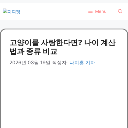
컨
Menu
텐
츠
로
건
고양이를 사랑한다면? 나이 계산
너
뛰
법과 종류 비교
기
2026년 03월 19일
작성자:
나지홍 기자