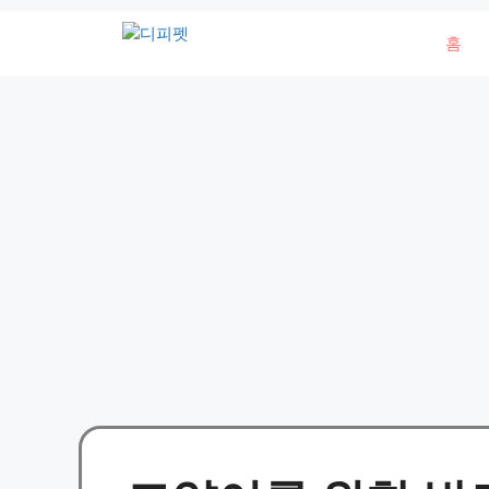
컨
홈
텐
츠
로
건
너
뛰
기