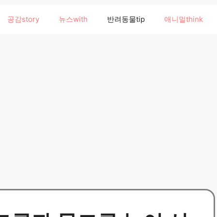
공감story
뉴스with
반려동물tip
애니멀think