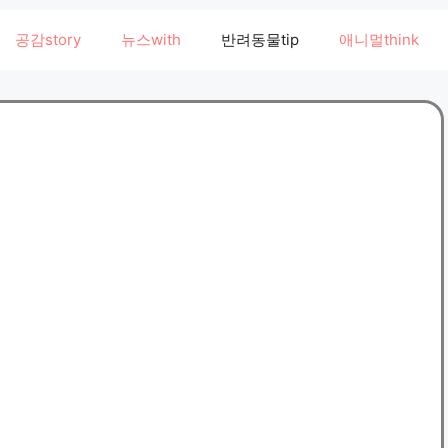
공감story
뉴스with
반려동물tip
애니멀think