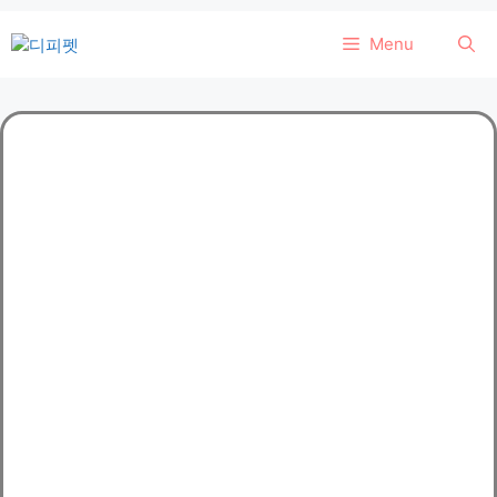
컨
Menu
텐
츠
로
건
너
뛰
기