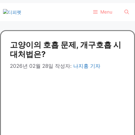
컨
Menu
텐
츠
로
건
고양이의 호흡 문제, 개구호흡 시
너
뛰
대처법은?
기
2026년 02월 28일
작성자:
나지홍 기자