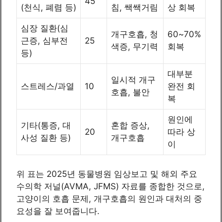
45
(천식, 폐렴 등)
침, 쌕쌕거림
상 회복
심장 질환(심
개구호흡, 청
60~70%
근증, 심부전
25
색증, 무기력
회복
등)
대부분
일시적 개구
스트레스/과열
10
완전 회
호흡, 불안
복
원인에
기타(통증, 대
혼합 증상,
20
따라 상
사성 질환 등)
개구호흡
이
위 표는 2025년 동물병원 임상보고 및 해외 주요
수의학 저널(AVMA, JFMS) 자료를 종합한 것으로,
고양이의 호흡 문제, 개구호흡의 원인과 대처의 중
요성을 잘 보여줍니다.