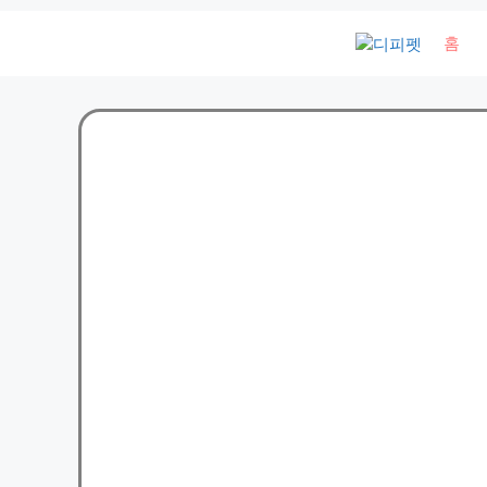
컨
홈
텐
츠
로
건
너
뛰
기