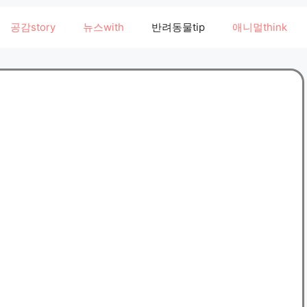
공감story
뉴스with
반려동물tip
애니멀think