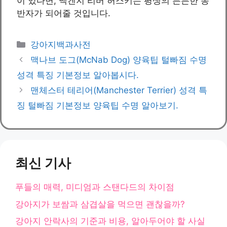
이 있다면, 맥켄지 리버 허스키는 평생의 든든한 동
반자가 되어줄 것입니다.
카
강아지백과사전
테
맥나브 도그(McNab Dog) 양육팁 털빠짐 수명
고
성격 특징 기본정보 알아봅시다.
리
맨체스터 테리어(Manchester Terrier) 성격 특
징 털빠짐 기본정보 양육팁 수명 알아보기.
최신 기사
푸들의 매력, 미디엄과 스탠다드의 차이점
강아지가 보쌈과 삼겹살을 먹으면 괜찮을까?
강아지 안락사의 기준과 비용, 알아두어야 할 사실