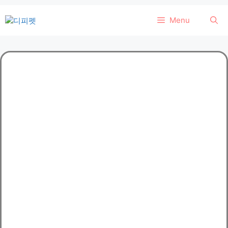
컨
Menu
텐
츠
로
건
너
뛰
기