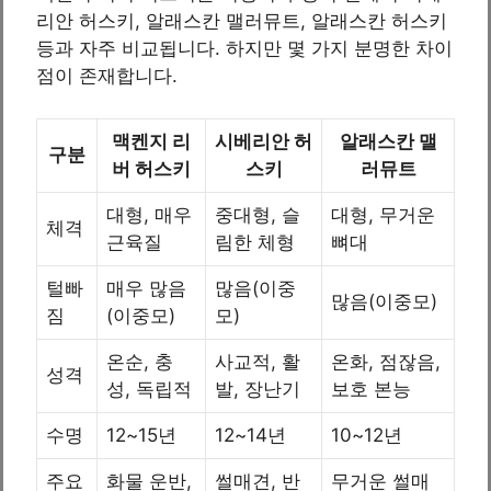
리안 허스키, 알래스칸 맬러뮤트, 알래스칸 허스키
등과 자주 비교됩니다. 하지만 몇 가지 분명한 차이
점이 존재합니다.
맥켄지 리
시베리안 허
알래스칸 맬
구분
버 허스키
스키
러뮤트
대형, 매우
중대형, 슬
대형, 무거운
체격
근육질
림한 체형
뼈대
털빠
매우 많음
많음(이중
많음(이중모)
짐
(이중모)
모)
온순, 충
사교적, 활
온화, 점잖음,
성격
성, 독립적
발, 장난기
보호 본능
수명
12~15년
12~14년
10~12년
주요
화물 운반,
썰매견, 반
무거운 썰매