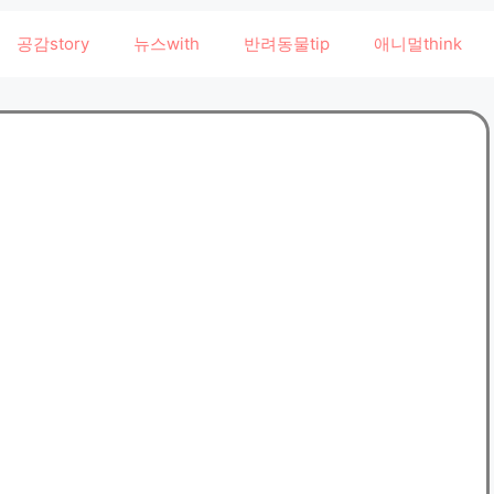
공감story
뉴스with
반려동물tip
애니멀think