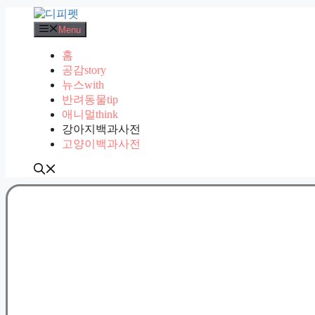
컨
텐
Menu
츠
홈
로
공감story
건
뉴스with
너
반려동물tip
뛰
애니멀think
기
강아지백과사전
고양이백과사전