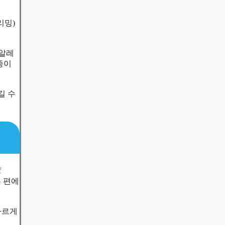
리밍)
 알레
종이
길 수
f
은 편에
빠르게