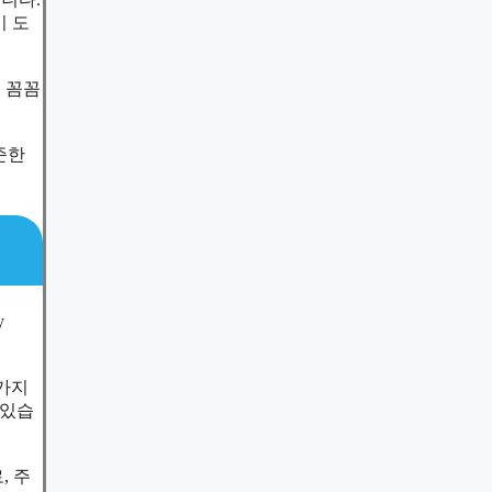
키 도
 꼼꼼
준한
y
 가지
 있습
, 주