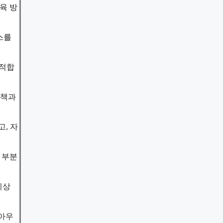
육 방
스를
 적합
산책과
, 자
 부분
이상
 아우