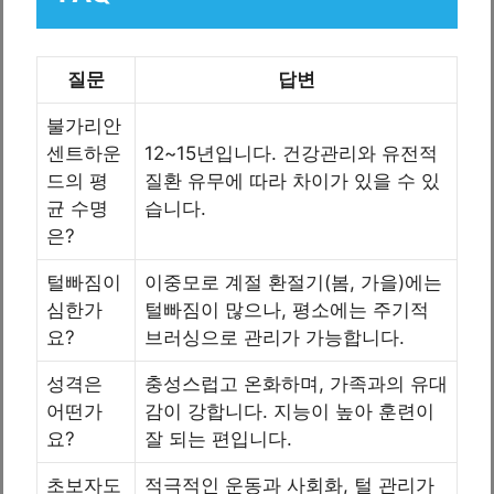
질문
답변
불가리안
센트하운
12~15년입니다. 건강관리와 유전적
드의 평
질환 유무에 따라 차이가 있을 수 있
균 수명
습니다.
은?
털빠짐이
이중모로 계절 환절기(봄, 가을)에는
심한가
털빠짐이 많으나, 평소에는 주기적
요?
브러싱으로 관리가 가능합니다.
성격은
충성스럽고 온화하며, 가족과의 유대
어떤가
감이 강합니다. 지능이 높아 훈련이
요?
잘 되는 편입니다.
초보자도
적극적인 운동과 사회화, 털 관리가