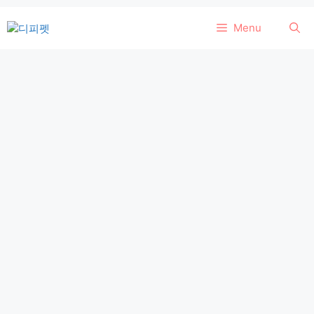
컨
Menu
텐
츠
로
건
너
뛰
기