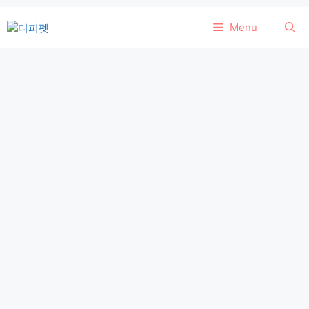
컨
Menu
텐
츠
로
건
너
뛰
기