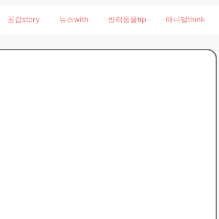
공감story
뉴스with
반려동물tip
애니멀think