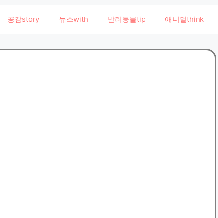
공감story
뉴스with
반려동물tip
애니멀think