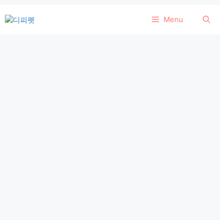
컨
Menu
텐
츠
로
건
너
뛰
기