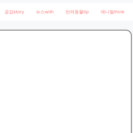
공감story
뉴스with
반려동물tip
애니멀think