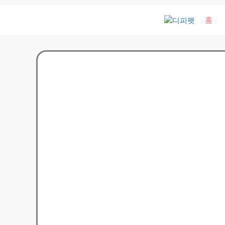
컨
홈
텐
츠
로
건
너
뛰
기