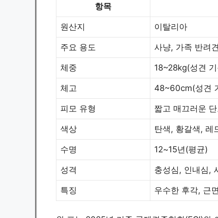
항목
원산지
이탈리아
주요 용도
사냥, 가족 반려
체중
18~28kg(성견 기
체고
48~60cm(성견 
피모 유형
짧고 매끄러운 
색상
탄색, 황갈색, 레
수명
12~15년(평균)
성격
충성심, 인내심, 
특징
우수한 후각, 근