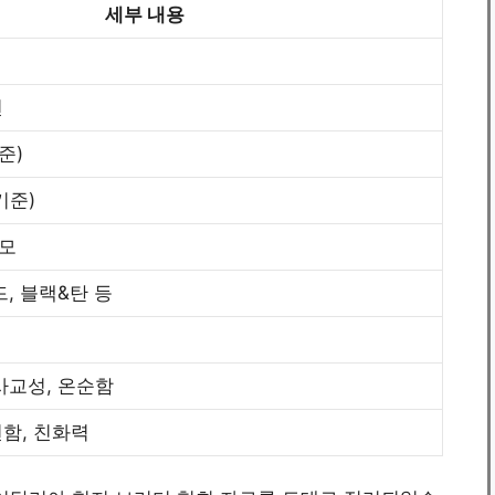
세부 내용
견
준)
기준)
단모
드, 블랙&탄 등
사교성, 온순함
면함, 친화력