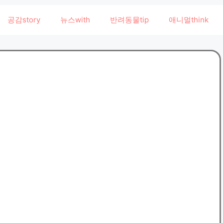
공감story
뉴스with
반려동물tip
애니멀think