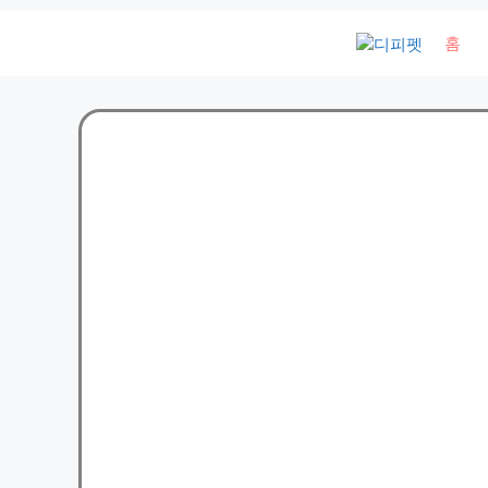
컨
홈
텐
츠
로
건
너
뛰
기