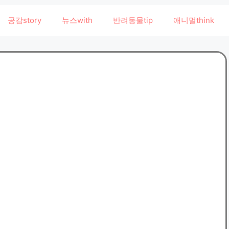
공감story
뉴스with
반려동물tip
애니멀think