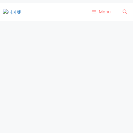
컨
Menu
텐
츠
로
건
너
뛰
기