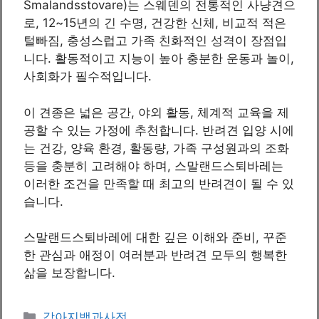
Smalandsstovare)는 스웨덴의 전통적인 사냥견으
로, 12~15년의 긴 수명, 건강한 신체, 비교적 적은
털빠짐, 충성스럽고 가족 친화적인 성격이 장점입
니다. 활동적이고 지능이 높아 충분한 운동과 놀이,
사회화가 필수적입니다.
이 견종은 넓은 공간, 야외 활동, 체계적 교육을 제
공할 수 있는 가정에 추천합니다. 반려견 입양 시에
는 건강, 양육 환경, 활동량, 가족 구성원과의 조화
등을 충분히 고려해야 하며, 스말랜드스퇴바레는
이러한 조건을 만족할 때 최고의 반려견이 될 수 있
습니다.
스말랜드스퇴바레에 대한 깊은 이해와 준비, 꾸준
한 관심과 애정이 여러분과 반려견 모두의 행복한
삶을 보장합니다.
카
강아지백과사전