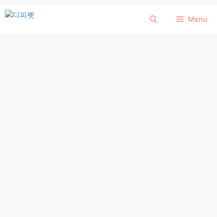
컨
Menu
텐
츠
로
건
너
뛰
기