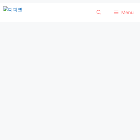
컨
Menu
텐
츠
로
건
너
뛰
기