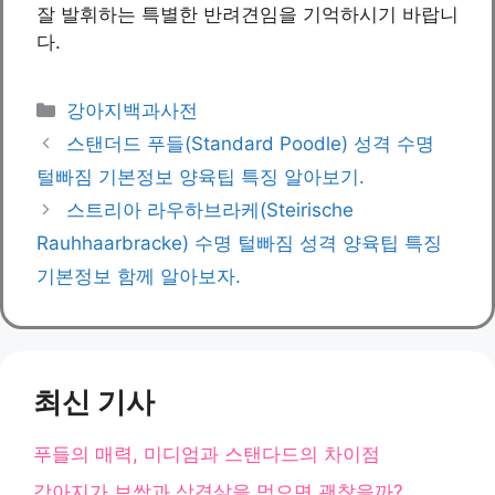
잘 발휘하는 특별한 반려견임을 기억하시기 바랍니
다.
카
강아지백과사전
테
스탠더드 푸들(Standard Poodle) 성격 수명
고
털빠짐 기본정보 양육팁 특징 알아보기.
리
스트리아 라우하브라케(Steirische
Rauhhaarbracke) 수명 털빠짐 성격 양육팁 특징
기본정보 함께 알아보자.
최신 기사
푸들의 매력, 미디엄과 스탠다드의 차이점
강아지가 보쌈과 삼겹살을 먹으면 괜찮을까?