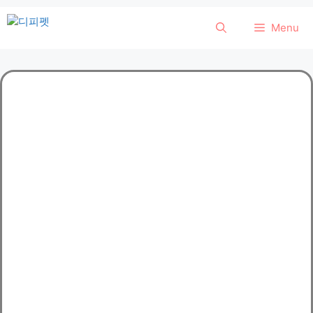
컨
Menu
텐
츠
로
건
너
뛰
기