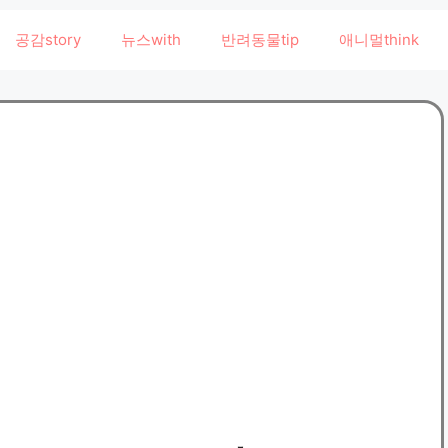
공감story
뉴스with
반려동물tip
애니멀think