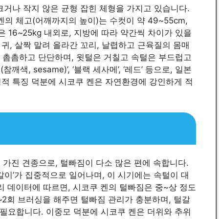
크거나 작지 않은 균형 잡힌 체형을 가지고 있습니다.
의 체고(어깨까지의 높이)는 수컷이 약 49~55cm,
은 16~25kg 내외로, 지방에 따라 약간씩 차이가 있을
귀, 살짝 말려 올라간 꼬리, 날렵하고 근육질의 몸매
t)로 촘촘하고 단단하며, 윗털은 거칠고 속털은 부드럽고
, sesame)’, ‘블랙 세사메’, ‘레드’ 등으로, 일본
형적 특징 덕분에 시코쿠 켄은 자연환경에 강인하게 적
중모를 가진 견종으로, 털빠짐이 다소 많은 편에 속합니다.
털갈이’가 집중적으로 일어나며, 이 시기에는 속털이 대
관리 데이터에 따르면, 시코쿠 켄의 털빠짐은 중~상 정도
~2회 브러싱을 해주면 털빠짐 관리가 충분하며, 털갈
 필요합니다. 이중모 덕분에 시코쿠 켄은 더위와 추위