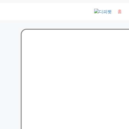
컨
홈
텐
츠
로
건
너
뛰
기