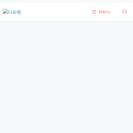
컨
Menu
텐
츠
로
건
너
뛰
기