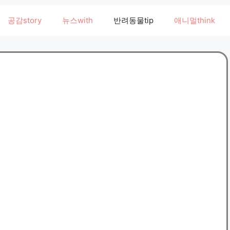
공감story
뉴스with
반려동물tip
애니멀think