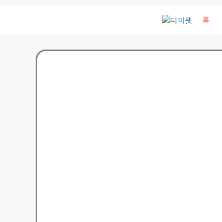
컨
홈
텐
츠
로
건
너
뛰
기