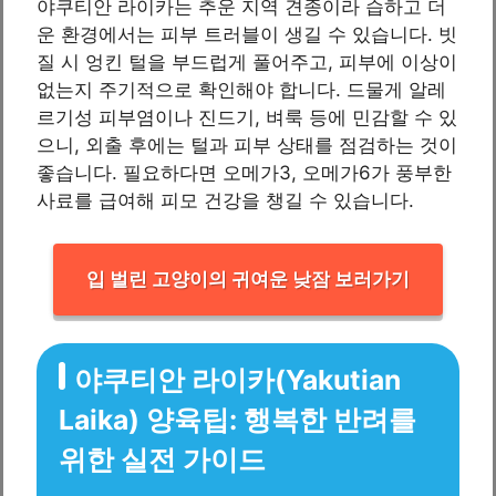
야쿠티안 라이카는 추운 지역 견종이라 습하고 더
운 환경에서는 피부 트러블이 생길 수 있습니다. 빗
질 시 엉킨 털을 부드럽게 풀어주고, 피부에 이상이
없는지 주기적으로 확인해야 합니다. 드물게 알레
르기성 피부염이나 진드기, 벼룩 등에 민감할 수 있
으니, 외출 후에는 털과 피부 상태를 점검하는 것이
좋습니다. 필요하다면 오메가3, 오메가6가 풍부한
사료를 급여해 피모 건강을 챙길 수 있습니다.
입 벌린 고양이의 귀여운 낮잠 보러가기
야쿠티안 라이카(Yakutian
Laika) 양육팁: 행복한 반려를
위한 실전 가이드