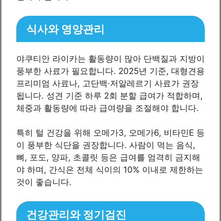
식사와 영양관리
야쿠티안 라이카는 활동량이 많아 단백질과 지방이
풍부한 사료가 필요합니다. 2025년 기준, 대형견용
프리미엄 사료나, 고단백·저알레르기 사료가 권장
됩니다. 성견 기준 하루 2회 분할 급여가 적합하며,
체중과 활동량에 따라 급여량을 조절해야 합니다.
특히 털 건강을 위해 오메가3, 오메가6, 비타민E 등
이 풍부한 식단을 권장합니다. 사람이 먹는 음식,
뼈, 포도, 양파, 초콜릿 등은 급여를 엄격히 금지해
야 하며, 간식은 전체 식이의 10% 이내로 제한하는
것이 좋습니다.
건강관리와 정기검진