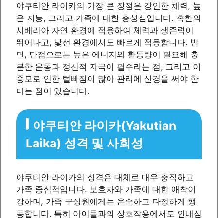
야쿠티안 라이카의 가장 큰 장점은 강인한 체력, 높
은 지능, 그리고 가족에 대한 충성심입니다. 혹한의
시베리아 자연 환경에 적응하여 체력과 생존력이
뛰어나고, 낯선 환경에서도 빠르게 적응합니다. 반
면, 단점으로는 높은 에너지와 활동량이 필요해 충
분한 운동과 정신적 자극이 필수라는 점, 그리고 이
중모로 인한 털빠짐이 많아 관리에 신경을 써야 한
다는 점이 있습니다.
야쿠티안 라이카(Yakutian
Laika) 성격 및 사회성
야쿠티안 라이카의 성격은 대체로 매우 충직하고
가족 중심적입니다. 보호자와 가족에 대한 애착이
강하며, 가족 구성원에게는 온순하고 다정하게 행
동합니다. 특히 아이들과의 상호작용에서도 인내심