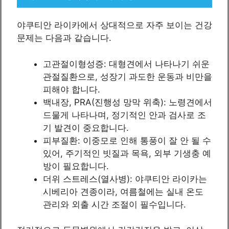
야쿠티안 라이카에서 상대적으로 자주 보이는 건강
문제는 다음과 같습니다.
고관절이형성증: 대형견에서 나타나기 쉬운
관절질환으로, 성장기 과도한 운동과 비만을
피해야 합니다.
백내장, PRA(진행성 망막 위축): 노령견에서
드물게 나타나며, 정기적인 안과 검사로 조
기 발견이 중요합니다.
피부질환: 이중모로 인해 통풍이 잘 안 될 수
있어, 주기적인 빗질과 목욕, 외부 기생충 예
방이 필요합니다.
더위 스트레스(열사병): 야쿠티안 라이카는
시베리아 견종이라, 여름철에는 실내 온도
관리와 외출 시간 조절이 필수입니다.