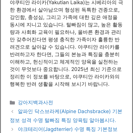
야쿠티안 라이카(Yakutian Laika)는 시베리아의 극
한 환경에서 살아남으며 형성된 독특한 견종으로,
강인함, 충성심, 그리고 가족에 대한 깊은 애정을
동시에 지니고 있습니다. 털빠짐이 많고, 높은 활동
량과 사회화 교육이 필요하나, 올바른 환경과 관리
만 갖추어진다면 평생 충직한 가족이자 훌륭한 반
려견으로 살아갈 수 있습니다. 야쿠티안 라이카를
반려하고자 한다면, 그들의 본능과 특징을 충분히
이해하고, 헌신적이고 체계적인 양육을 실천하는
것이 무엇보다 중요합니다. 2025년 최신 기준으로
정리한 이 정보를 바탕으로, 야쿠티안 라이카와의
행복한 반려 생활을 시작해 보시기 바랍니다.
카
강아지백과사전
테
알파인 닥스브라케(Alpine Dachsbracke) 기본
고
정보 성격 수명 털빠짐 특징 양육팁 알아봅시다.
리
야크테리어(Jagdterrier) 수명 특징 기본정보