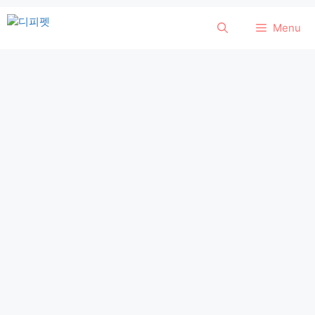
컨
Menu
텐
츠
로
건
너
뛰
기