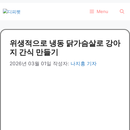
컨
Menu
텐
츠
로
건
위생적으로 냉동 닭가슴살로 강아
너
뛰
지 간식 만들기
기
2026년 03월 01일
작성자:
나지홍 기자