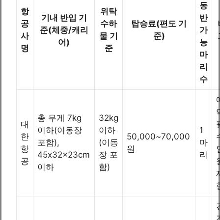
동
항
위탁
기내 반입 기
반
공
수하
탑승료(편도 기
준(체중/캐리
가
사
물 기
준)
어)
능
명
준
마
리
수
총 무게 7kg
32kg
대
이하(이동장
이하
1
한
50,000~70,000
포함),
(이동
마
항
원
45x32x23cm
장 포
리
공
이하
함)