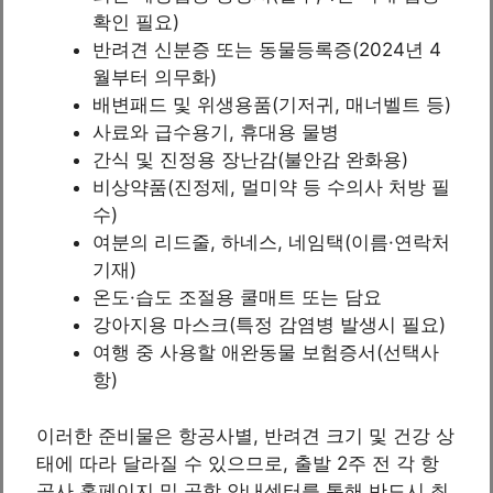
확인 필요)
반려견 신분증 또는 동물등록증(2024년 4
월부터 의무화)
배변패드 및 위생용품(기저귀, 매너벨트 등)
사료와 급수용기, 휴대용 물병
간식 및 진정용 장난감(불안감 완화용)
비상약품(진정제, 멀미약 등 수의사 처방 필
수)
여분의 리드줄, 하네스, 네임택(이름·연락처
기재)
온도·습도 조절용 쿨매트 또는 담요
강아지용 마스크(특정 감염병 발생시 필요)
여행 중 사용할 애완동물 보험증서(선택사
항)
이러한 준비물은 항공사별, 반려견 크기 및 건강 상
태에 따라 달라질 수 있으므로, 출발 2주 전 각 항
공사 홈페이지 및 공항 안내센터를 통해 반드시 최