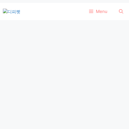
컨
Menu
텐
츠
로
건
너
뛰
기