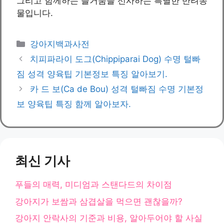
그리고 함께하는 즐거움을 선사하는 특별한 반려동
물입니다.
카
강아지백과사전
테
치피파라이 도그(Chippiparai Dog) 수명 털빠
고
짐 성격 양육팁 기본정보 특징 알아보기.
리
카 드 보(Ca de Bou) 성격 털빠짐 수명 기본정
보 양육팁 특징 함께 알아보자.
최신 기사
푸들의 매력, 미디엄과 스탠다드의 차이점
강아지가 보쌈과 삼겹살을 먹으면 괜찮을까?
강아지 안락사의 기준과 비용, 알아두어야 할 사실