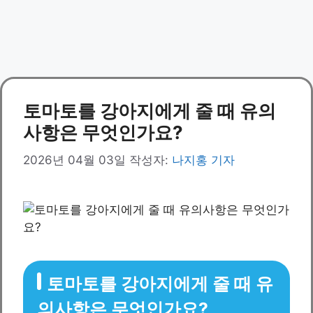
토마토를 강아지에게 줄 때 유의
사항은 무엇인가요?
2026년 04월 03일
작성자:
나지홍 기자
토마토를 강아지에게 줄 때 유
의사항은 무엇인가요?