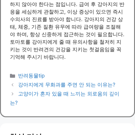
하지 않아야 한다는 점입니다. 급여 후 강아지의 반
응을 세심하게 관찰하고, 이상 증상이 있으면 즉시
수의사의 진료를 받아야 합니다. 강아지의 건강 상
태, 체중, 기존 질환 유무에 따라 급여량을 조절해
야 하며, 항상 신중하게 접근하는 것이 필요합니다.
토마토를 강아지에게 줄 때 유의사항을 철저히 지
키는 것이 반려견의 건강을 지키는 첫걸음임을 꼭
기억해 주시기 바랍니다.
카
반려동물tip
테
강아지에게 무화과를 주면 안 되는 이유는?
고
고양이가 혼자 있을 때 느끼는 외로움의 깊이
리
는?