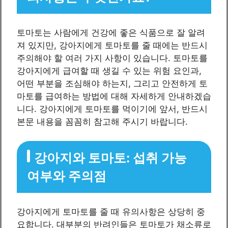
토마토는 사람에게 건강에 좋은 식품으로 잘 알려
져 있지만, 강아지에게 토마토를 줄 때에는 반드시
주의해야 할 여러 가지 사항이 있습니다. 토마토를
강아지에게 급여할 때 생길 수 있는 위험 요인과,
어떤 부분을 조심해야 하는지, 그리고 안전하게 토
마토를 급여하는 방법에 대해 자세하게 안내하겠습
니다. 강아지에게 토마토를 먹이기에 앞서, 반드시
본문 내용을 꼼꼼히 참고해 주시기 바랍니다.
강아지와 토마토: 섭취 가능
여부와 주의점
강아지에게 토마토를 줄 때 유의사항은 상당히 중
요합니다. 대부분의 반려인들은 토마토가 채소류로