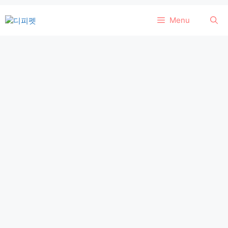
컨
Menu
텐
츠
로
건
너
뛰
기