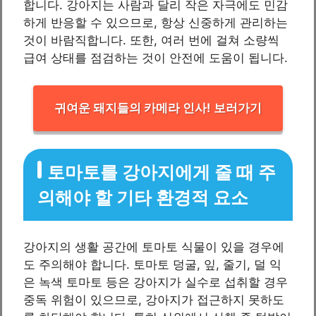
합니다. 강아지는 사람과 달리 작은 자극에도 민감
하게 반응할 수 있으므로, 항상 신중하게 관리하는
것이 바람직합니다. 또한, 여러 번에 걸쳐 소량씩
급여 상태를 점검하는 것이 안전에 도움이 됩니다.
귀여운 돼지들의 카메라 인사! 보러가기
토마토를 강아지에게 줄 때 주
의해야 할 기타 환경적 요소
강아지의 생활 공간에 토마토 식물이 있을 경우에
도 주의해야 합니다. 토마토 덩굴, 잎, 줄기, 덜 익
은 녹색 토마토 등은 강아지가 실수로 섭취할 경우
중독 위험이 있으므로, 강아지가 접근하지 못하도