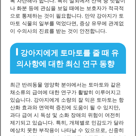
록 차단해야 합니다. 특히 실외에서 산책 중 텃밭이
나 화분 등에 관심을 보일 때에는 보호자가 적극적
으로 통제하는 것이 필요합니다. 만약 강아지가 토
마토 식물의 일부를 먹었다면, 증상 유무에 관계없
이 수의사의 진료를 받는 것이 안전합니다.
강아지에게 토마토를 줄 때 유
의사항에 대한 최신 연구 동향
최근 반려동물 영양학 분야에서는 토마토와 같은
채소류의 급여에 대한 연구가 활발히 이루어지고
있습니다. 강아지에게 소량의 잘 익은 토마토는 항
산화 효과와 면역력 증진에 도움이 될 수 있지만,
과다 급여 시 독성 및 소화 장애의 위험이 여전히
제기되고 있습니다. 특히, 개체별로 민감도가 달라
예상치 못한 부작용이 나타날 수 있으므로, 신중히