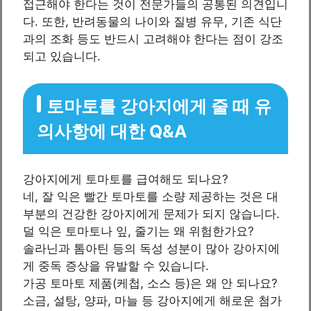
접근해야 한다는 것이 전문가들의 공통된 의견입니
다. 또한, 반려동물의 나이와 질병 유무, 기존 식단
과의 조화 등도 반드시 고려해야 한다는 점이 강조
되고 있습니다.
토마토를 강아지에게 줄 때 유
의사항에 대한 Q&A
강아지에게 토마토를 급여해도 되나요?
네, 잘 익은 빨간 토마토를 소량 제공하는 것은 대
부분의 건강한 강아지에게 문제가 되지 않습니다.
덜 익은 토마토나 잎, 줄기는 왜 위험한가요?
솔라닌과 톰아틴 등의 독성 성분이 많아 강아지에
게 중독 증상을 유발할 수 있습니다.
가공 토마토 제품(케첩, 소스 등)은 왜 안 되나요?
소금, 설탕, 양파, 마늘 등 강아지에게 해로운 첨가