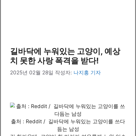
길바닥에 누워있는 고양이, 예상
치 못한 사랑 폭격을 받다!
2025년 02월 28일
작성자:
나지홍 기자
출처 : Reddit / 길바닥에 누워있는 고양이를 쓰다
듬는 남성