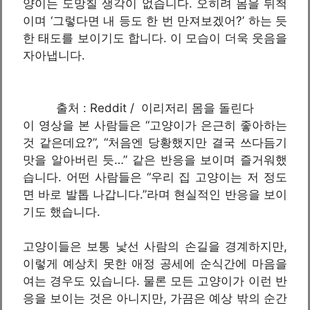
양이는 도망칠 생각이 없습니다. 오히려 몸을 뒤척
이며 ‘그렇다면 내 등도 한 번 만져보겠어?’ 하는 듯
한 태도를 보이기도 합니다. 이 모습이 더욱 웃음을
자아냅니다.
출처 : Reddit / 이리저리 몸을 돌린다
이 영상을 본 사람들은 “고양이가 은근히 좋아하는
것 같은데요?”, “처음엔 당황했지만 결국 쓰다듬기
맛을 알아버린 듯…” 같은 반응을 보이며 즐거워했
습니다. 어떤 사람들은 “우리 집 고양이는 저 정도
면 바로 발톱 나갑니다.”라며 현실적인 반응을 보이
기도 했습니다.
고양이들은 보통 낯선 사람의 손길을 경계하지만,
이렇게 예상치 못한 애정 공세에 순식간에 마음을
여는 경우도 있습니다. 물론 모든 고양이가 이런 반
응을 보이는 것은 아니지만, 가끔은 예상 밖의 순간