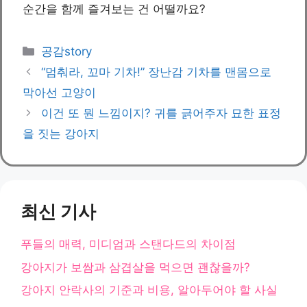
순간을 함께 즐겨보는 건 어떨까요?
카
공감story
테
“멈춰라, 꼬마 기차!” 장난감 기차를 맨몸으로
고
막아선 고양이
리
이건 또 뭔 느낌이지? 귀를 긁어주자 묘한 표정
을 짓는 강아지
최신 기사
푸들의 매력, 미디엄과 스탠다드의 차이점
강아지가 보쌈과 삼겹살을 먹으면 괜찮을까?
강아지 안락사의 기준과 비용, 알아두어야 할 사실