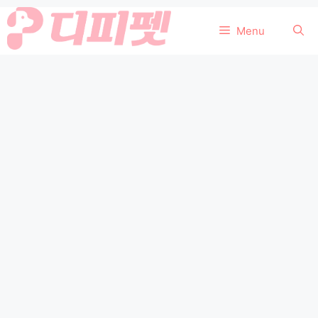
컨
Menu
텐
츠
로
건
너
뛰
기