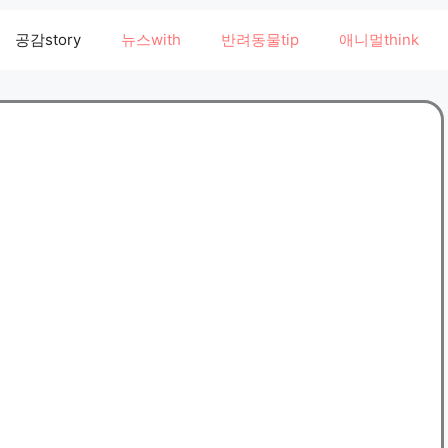
공감story
뉴스with
반려동물tip
애니멀think