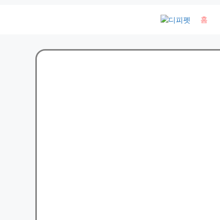
컨
홈
텐
츠
로
건
너
뛰
기