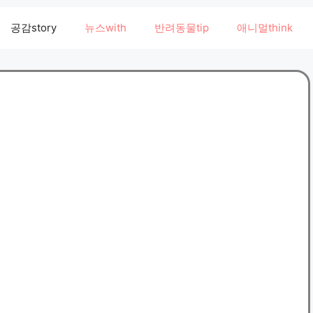
공감story
뉴스with
반려동물tip
애니멀think