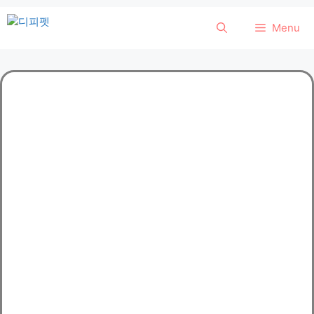
컨
Menu
텐
츠
로
건
너
뛰
기