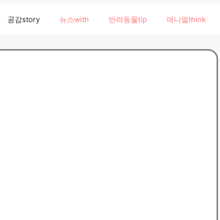
공감story
뉴스with
반려동물tip
애니멀think