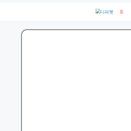
컨
홈
텐
츠
로
건
너
뛰
기