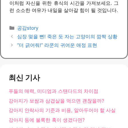
이처럼 자신을 위한 휴식의 시간을 가져보세요. 그
런 소소한 여유가 내일을 살아갈 힘이 될 것입니다.
카
공감story
테
심장 멎을 뻔! 죽은 듯 자는 고양이의 깜짝 상황
고
“더 긁어줘!” 라쿤의 귀여운 애정 표현
리
최신 기사
푸들의 매력, 미디엄과 스탠다드의 차이점
강아지가 보쌈과 삼겹살을 먹으면 괜찮을까?
강아지 안락사의 기준과 비용, 알아두어야 할 사실
강아지 등에 불룩한 혹이 생겼다면?