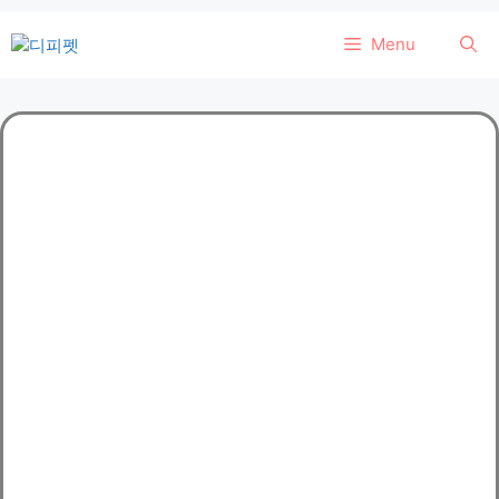
컨
Menu
텐
츠
로
건
너
뛰
기