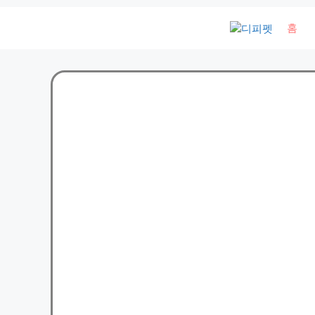
컨
홈
텐
츠
로
건
너
뛰
기