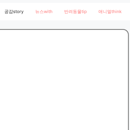
공감story
뉴스with
반려동물tip
애니멀think