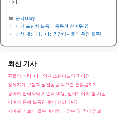
니다.
카
공감story
테
아기 프렌치 불독의 독특한 잠버릇(?)
고
산책 대신 러닝머신? 강아지들의 우정 질주!
리
최신 기사
푸들의 매력, 미디엄과 스탠다드의 차이점
강아지가 보쌈과 삼겹살을 먹으면 괜찮을까?
강아지 안락사의 기준과 비용, 알아두어야 할 사실
강아지 등에 불룩한 혹이 생겼다면?
사마귀 기르기 필수 아이템과 장수 및 먹이 정보