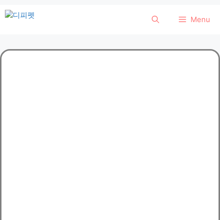
컨
Menu
텐
츠
로
건
너
뛰
기