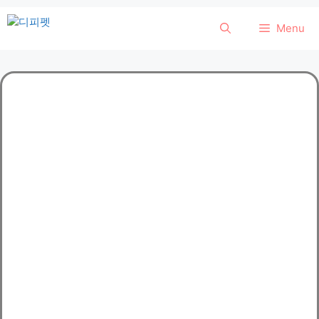
컨
Menu
텐
츠
로
건
너
뛰
기