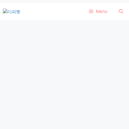
컨
Menu
텐
츠
로
건
너
뛰
기