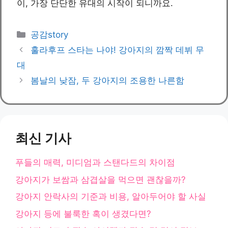
이, 가장 단단한 유대의 시작이 되니까요.
카
공감story
테
훌라후프 스타는 나야! 강아지의 깜짝 데뷔 무
고
대
리
봄날의 낮잠, 두 강아지의 조용한 나른함
최신 기사
푸들의 매력, 미디엄과 스탠다드의 차이점
강아지가 보쌈과 삼겹살을 먹으면 괜찮을까?
강아지 안락사의 기준과 비용, 알아두어야 할 사실
강아지 등에 불룩한 혹이 생겼다면?