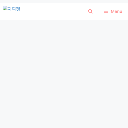
컨
Menu
텐
츠
로
건
너
뛰
기