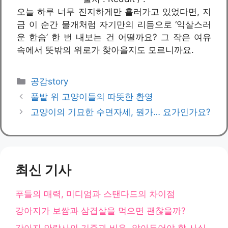
오늘 하루 너무 진지하게만 흘러가고 있었다면, 지
금 이 순간 물개처럼 자기만의 리듬으로 ‘익살스러
운 한숨’ 한 번 내보는 건 어떨까요? 그 작은 여유
속에서 뜻밖의 위로가 찾아올지도 모르니까요.
카
공감story
테
풀밭 위 고양이들의 따뜻한 환영
고
고양이의 기묘한 수면자세, 뭔가… 요가인가요?
리
최신 기사
푸들의 매력, 미디엄과 스탠다드의 차이점
강아지가 보쌈과 삼겹살을 먹으면 괜찮을까?
강아지 안락사의 기준과 비용, 알아두어야 할 사실