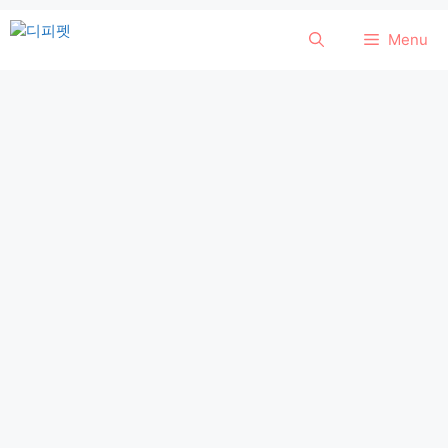
컨
Menu
텐
츠
로
건
너
뛰
기