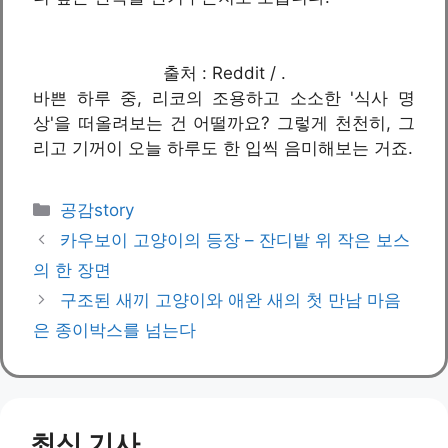
출처 : Reddit / .
바쁜 하루 중, 리코의 조용하고 소소한 '식사 명
상'을 떠올려보는 건 어떨까요? 그렇게 천천히, 그
리고 기꺼이 오늘 하루도 한 입씩 음미해보는 거죠.
카
공감story
테
카우보이 고양이의 등장 – 잔디밭 위 작은 보스
고
의 한 장면
리
구조된 새끼 고양이와 애완 새의 첫 만남 마음
은 종이박스를 넘는다
최신 기사