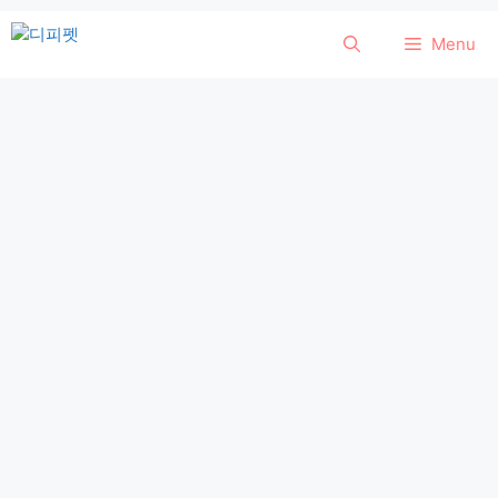
컨
Menu
텐
츠
로
건
너
뛰
기