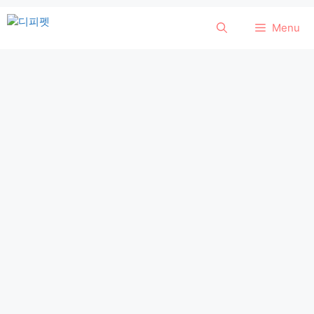
컨
Menu
텐
츠
로
건
너
뛰
기